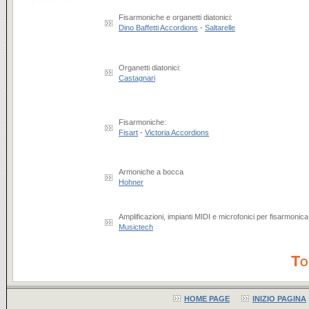
Fisarmoniche e organetti diatonici:
Dino Baffetti Accordions
-
Saltarelle
Organetti diatonici:
Castagnari
Fisarmoniche:
Fisart
-
Victoria Accordions
Armoniche a bocca
Hohner
Amplificazioni, impianti MIDI e microfonici per fisarmonica
Musictech
To
HOME PAGE
INIZIO PAGINA