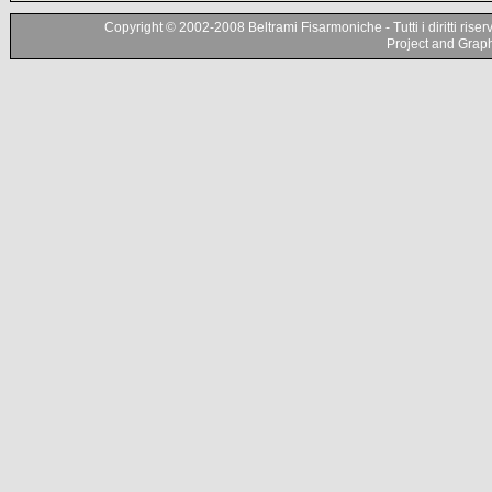
Copyright © 2002-2008 Beltrami Fisarmoniche - Tutti i diritti riser
Project and Graphi