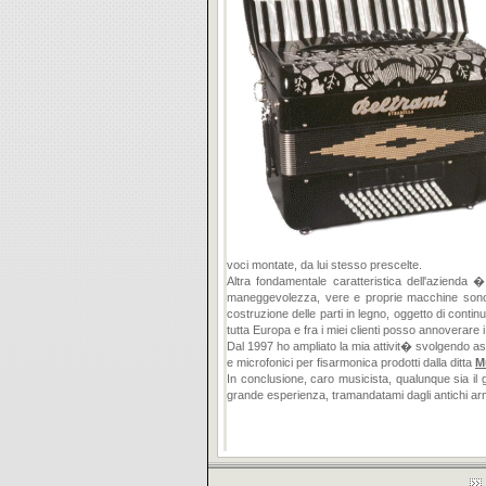
voci montate, da lui stesso prescelte.
Altra fondamentale caratteristica dell'azienda 
maneggevolezza, vere e proprie macchine sonore 
costruzione delle parti in legno, oggetto di conti
tutta Europa e fra i miei clienti posso annoverare
Dal 1997 ho ampliato la mia attivit� svolgendo as
e microfonici per fisarmonica prodotti dalla ditta
M
In conclusione, caro musicista, qualunque sia il g
grande esperienza, tramandatami dagli antichi arm