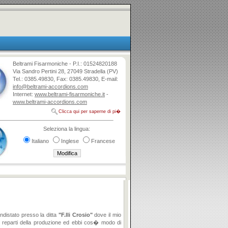
Beltrami Fisarmoniche - P.I.: 01524820188
Via Sandro Pertini 28, 27049 Stradella (PV)
Tel.: 0385.49830, Fax: 0385.49830, E-mail:
info@beltrami-accordions.com
Internet:
www.beltrami-fisarmoniche.it
-
www.beltrami-accordions.com
Clicca qui per saperne di pi�
Seleziona la lingua:
Italiano
Inglese
Francese
endistato presso la ditta
"F.lli Crosio"
dove il mio
i reparti della produzione ed ebbi cos� modo di