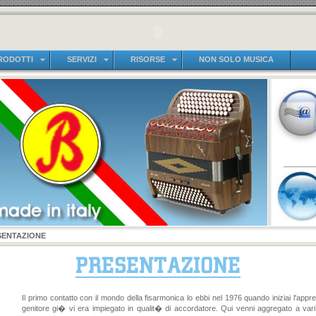
RODOTTI
SERVIZI
RISORSE
NON SOLO MUSICA
SENTAZIONE
Il primo contatto con il mondo della fisarmonica lo ebbi nel 1976 quando iniziai l'appr
genitore gi� vi era impiegato in qualit� di accordatore. Qui venni aggregato a var