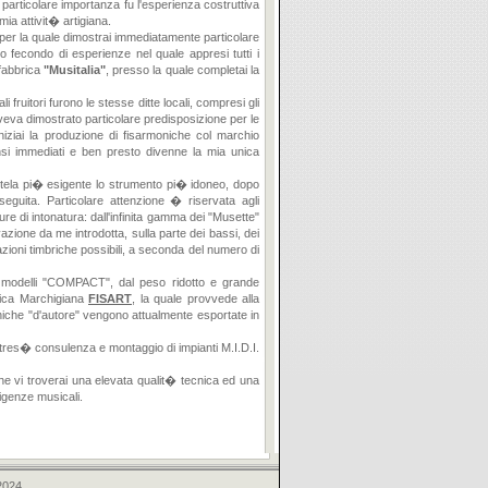
 particolare importanza fu l'esperienza costruttiva
ia attivit� artigiana.
, per la quale dimostrai immediatamente particolare
o fecondo di esperienze nel quale appresi tutti i
 fabbrica
"Musitalia"
, presso la quale completai la
i fruitori furono le stesse ditte locali, compresi gli
aveva dimostrato particolare predisposizione per le
 iniziai la produzione di fisarmoniche col marchio
nsi immediati e ben presto divenne la mia unica
clientela pi� esigente lo strumento pi� idoneo, dopo
seguita. Particolare attenzione � riservata agli
re di intonatura: dall'infinita gamma dei "Musette"
azione da me introdotta, sulla parte dei bassi, dei
ioni timbriche possibili, a seconda del numero di
nti modelli "COMPACT", dal peso ridotto e grande
brica Marchigiana
FISART
, la quale provvede alla
moniche "d'autore" vengono attualmente esportate in
ltres� consulenza e montaggio di impianti M.I.D.I.
 che vi troverai una elevata qualit� tecnica ed una
igenze musicali.
2024