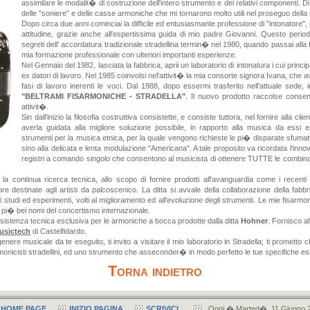
assimilare le modalit� di costruzione dell'intero strumento e dei relativi componenti. Di
delle "soniere" e delle casse armoniche che mi tornarono molto utili nel proseguo della m
Dopo circa due anni cominciai la difficile ed entusiasmante professione di "intonatore"
attitudine, grazie anche all'espertissima guida di mio padre Giovanni. Questo period
segreti dell' accordatura tradizionale stradellina termin� nel 1980, quando passai alla
mia formazione professionale con ulteriori importanti esperienze.
Nel Gennaio del 1982, lasciata la fabbrica, aprii un laboratorio di intonatura i cui principal
ex datori di lavoro. Nel 1985 coinvolsi nel'attivit� la mia consorte signora Ivana, che 
fasi di lavoro inerenti le voci. Dal 1988, dopo essermi trasferito nell'attuale sede,
"BELTRAMI FISARMONICHE - STRADELLA"
. Il nuovo prodotto raccolse conse
attivit�.
Sin dall'inizio la filosofia costruttiva consistette, e consiste tuttora, nel fornire alla 
averla guidata alla migliore soluzione possibile, in rapporto alla musica da essi e
strumenti per la musica etnica, per la quale vengono richieste le pi� disparate sfumatu
sino alla delicata e lenta modulazione "Americana". A tale proposito va ricordata l'innov
registri a comando singolo che consentono al musicista di ottenere TUTTE le combinaz
� la continua ricerca tecnica, allo scopo di fornire prodotti all'avanguardia come i rece
destinate agli artisti da palcoscenico. La ditta si avvale della collaborazione della fab
nui studi ed esperimenti, volti al miglioramento ed all'evoluzione degli strumenti. Le mie fisar
 i pi� bei nomi del concertismo internazionale.
sistenza tecnica esclusiva per le armoniche a bocca prodotte dalla ditta
Hohner
. Fornisco a
usictech
di Castelfidardo.
enere musicale da te eseguito, ti invito a visitare il mio laboratorio in Stradella; ti prometto
onicisti stradellini, ed uno strumento che asseconder� in modo perfetto le tue specifiche es
Torna indietro
HOME PAGE
INIZIO PAGINA
SCRIVICI
Oggi � Marted�, 11 Giugno 