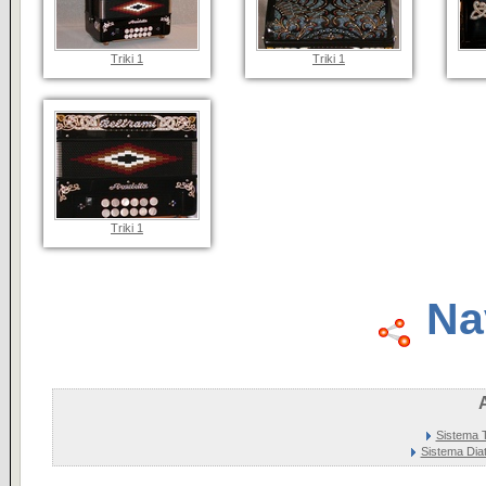
Triki 1
Triki 1
Triki 1
Na
A
Sistema T
Sistema Diat