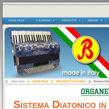
HOME PAGE
L'AZIENDA
PRODOTTI
SERVIZI
Dove sono:
HOME PAGE
ORGANETTI DIATONICI
Sistema Diat
Sistema Diatonico in 