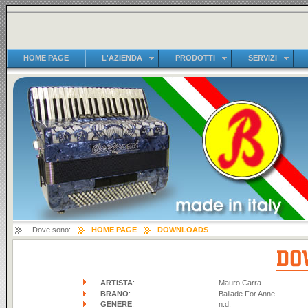
HOME PAGE
L'AZIENDA
PRODOTTI
SERVIZI
Dove sono:
HOME PAGE
DOWNLOADS
ARTISTA
:
Mauro Carra
BRANO
:
Ballade For Anne
GENERE
:
n.d.