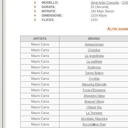
MODELLO
:
Serie Artist Cassotto
-
C/4
DURATA
:
52 (Secondi)
BITRATE
:
192 Kbps Stereo
DIMENSIONE
:
1229 KByte
CLICKS
:
2152
Altri down
ARTISTA
BRANO
Mauro Carra
Appassionato
Mauro Carra
Christine
Mauro Carra
La grandinata
Mauro Carra
La staffetta
Mauro Carra
Scabroso
Mauro Carra
Tango Bolero
Mauro Carra
Cynthia
Mauro Carra
Mazurka Etincelle
Mauro Carra
Furia d'Espagna
Mauro Carra
Shopping Valse
Mauro Carra
Breezin' Along
Mauro Carra
I Need You
Mauro Carra
La Tempete
Mauro Carra
Acrobatic Mazurka
Mauro Carra
Accord�on Rag