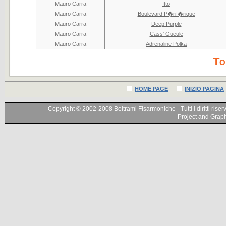
Mauro Carra
Itto
Mauro Carra
Boulevard P�rif�rique
Mauro Carra
Deep Purple
Mauro Carra
Cass' Gueule
Mauro Carra
Adrenaline Polka
To
HOME PAGE
INIZIO PAGINA
Copyright © 2002-2008 Beltrami Fisarmoniche - Tutti i diritti riser
Project and Graphi