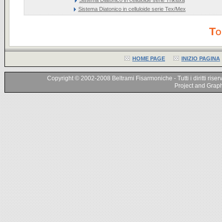
Sistema Diatonico in celluloide serie Tex/Mex
To
HOME PAGE
INIZIO PAGINA
Copyright © 2002-2008 Beltrami Fisarmoniche - Tutti i diritti riser
Project and Graphi