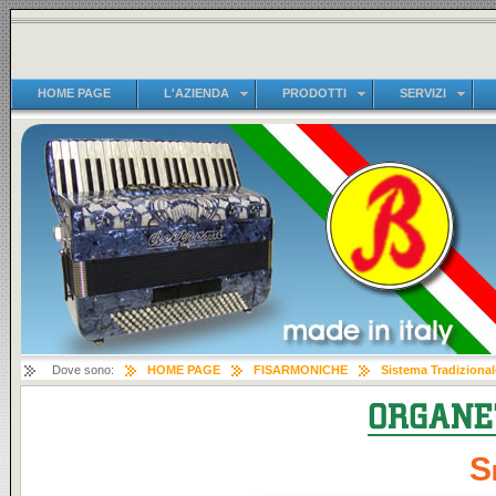
HOME PAGE
L'AZIENDA
PRODOTTI
SERVIZI
Dove sono:
HOME PAGE
FISARMONICHE
Sistema Tradizional
S