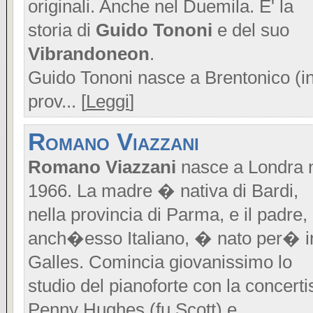
originali. Anche nel Duemila. E' la
storia di
Guido Tononi
e del suo
Vibrandoneon
.
Guido Tononi nasce a Brentonico (i
prov... [
Leggi
]
Romano Viazzani
Romano Viazzani
nasce a Londra 
1966. La madre � nativa di Bardi,
nella provincia di Parma, e il padre,
anch�esso Italiano, � nato per� i
Galles. Comincia giovanissimo lo
studio del pianoforte con la concerti
Penny Hughes (fu Scott) e