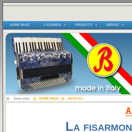
HOME PAGE
L'AZIENDA
PRODOTTI
SERVIZI
Dove sono:
HOME PAGE
ARTICOLI
La fisarmon