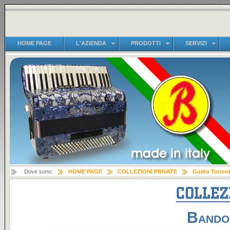
HOME PAGE
L'AZIENDA
PRODOTTI
SERVIZI
Dove sono:
HOME PAGE
COLLEZIONI PRIVATE
Guido Tononi
Bandon