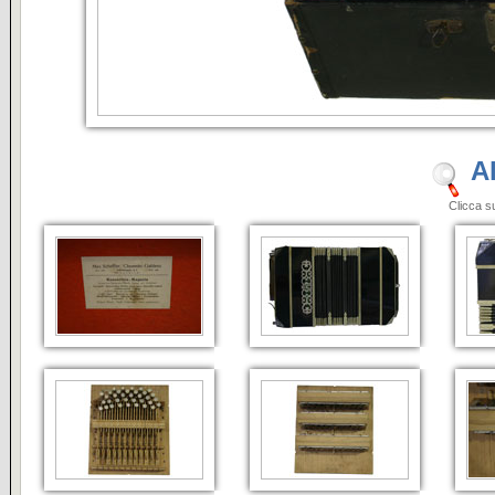
A
Clicca sulle i