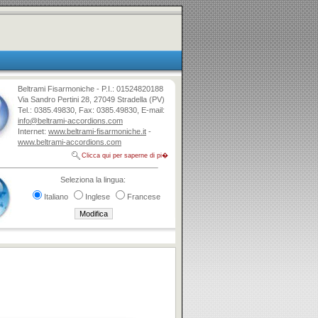
Beltrami Fisarmoniche - P.I.: 01524820188
Via Sandro Pertini 28, 27049 Stradella (PV)
Tel.: 0385.49830, Fax: 0385.49830, E-mail:
info@beltrami-accordions.com
Internet:
www.beltrami-fisarmoniche.it
-
www.beltrami-accordions.com
Clicca qui per saperne di pi�
Seleziona la lingua:
Italiano
Inglese
Francese