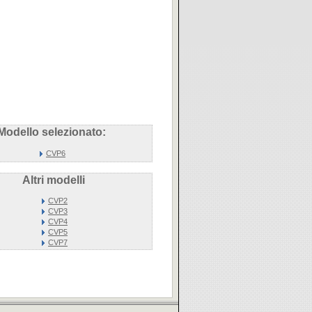
Modello selezionato:
CVP6
Altri modelli
CVP2
CVP3
CVP4
CVP5
CVP7