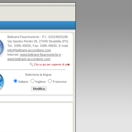
Beltrami Fisarmoniche - P.I.: 01524820188
Via Sandro Pertini 28, 27049 Stradella (PV)
Tel.: 0385.49830, Fax: 0385.49830, E-mail:
info@beltrami-accordions.com
Internet:
www.beltrami-fisarmoniche.it
-
www.beltrami-accordions.com
Clicca qui per saperne di pi�
Seleziona la lingua:
Italiano
Inglese
Francese