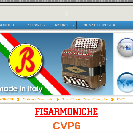
RODOTTI
SERVIZI
RISORSE
NON SOLO MUSICA
MONICHE
Sistema Pianoforte
Serie Classic Piano Convertor
CVP6
CVP6