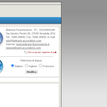
Beltrami Fisarmoniche - P.I.: 01524820188
Via Sandro Pertini 28, 27049 Stradella (PV)
Tel.: 0385.49830, Fax: 0385.49830, E-mail:
info@beltrami-accordions.com
Internet:
www.beltrami-fisarmoniche.it
-
www.beltrami-accordions.com
Clicca qui per saperne di pi�
Seleziona la lingua:
Italiano
Inglese
Francese