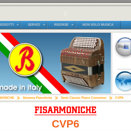
RODOTTI
SERVIZI
RISORSE
NON SOLO MUSICA
MONICHE
Sistema Pianoforte
Serie Classic Piano Convertor
CVP6
CVP6