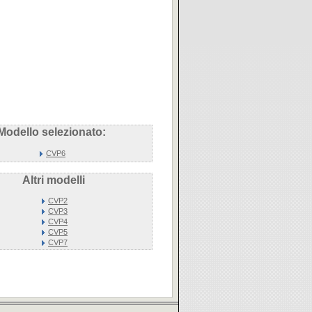
Modello selezionato:
CVP6
Altri modelli
CVP2
CVP3
CVP4
CVP5
CVP7