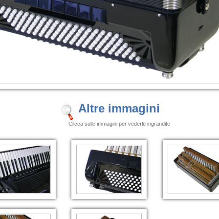
Altre immagini
Clicca sulle immagini per vederle ingrandite