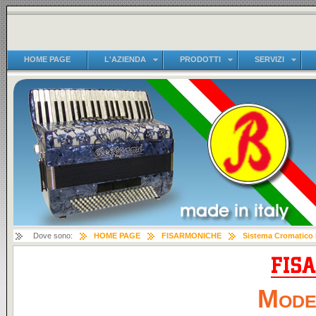
HOME PAGE
L'AZIENDA
PRODOTTI
SERVIZI
Dove sono:
HOME PAGE
FISARMONICHE
Sistema Cromatico
Mode