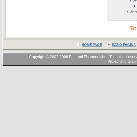
Se
Seri
To
HOME PAGE
INIZIO PAGINA
Copyright © 2002-2008 Beltrami Fisarmoniche - Tutti i diritti riser
Project and Graphi