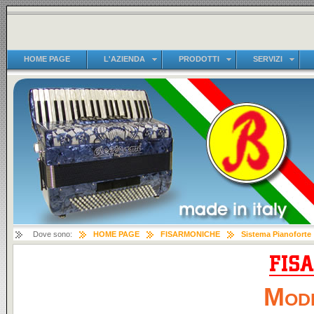
HOME PAGE
L'AZIENDA
PRODOTTI
SERVIZI
Dove sono:
HOME PAGE
FISARMONICHE
Sistema Pianoforte
Mode