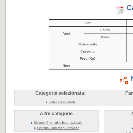
C
Tasti
Canto
Voci
Bassi
Note sciolte
Cassotto
Peso (Kg)
Note
Categoria selezionata:
Fam
Sistema Pianoforte
Altre categorie
Sistema Cromatico Internazionale
Sistema Cromatico Francese