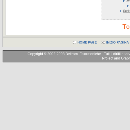
Se
Seri
To
HOME PAGE
INIZIO PAGINA
Copyright © 2002-2008 Beltrami Fisarmoniche - Tutti i diritti riser
Project and Graphi