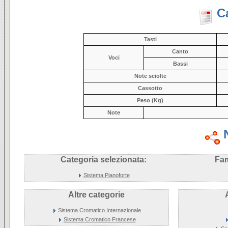
C
Tasti
Canto
Voci
Bassi
Note sciolte
Cassotto
Peso (Kg)
Note
Categoria selezionata:
Fam
Sistema Pianoforte
Altre categorie
Sistema Cromatico Internazionale
Sistema Cromatico Francese