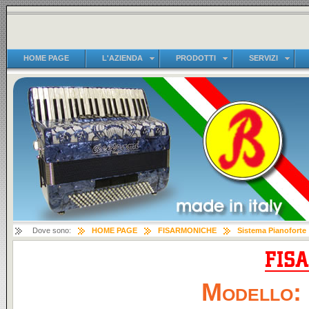
HOME PAGE
L'AZIENDA
PRODOTTI
SERVIZI
Dove sono:
HOME PAGE
FISARMONICHE
Sistema Pianoforte
Modello: 