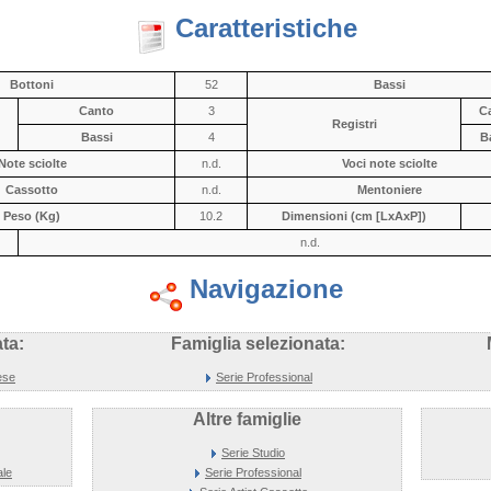
Caratteristiche
Bottoni
52
Bassi
Canto
3
C
Registri
Bassi
4
B
Note sciolte
n.d.
Voci note sciolte
Cassotto
n.d.
Mentoniere
Peso (Kg)
10.2
Dimensioni (cm [LxAxP])
n.d.
Navigazione
ta:
Famiglia selezionata:
ese
Serie Professional
Altre famiglie
Serie Studio
ale
Serie Professional