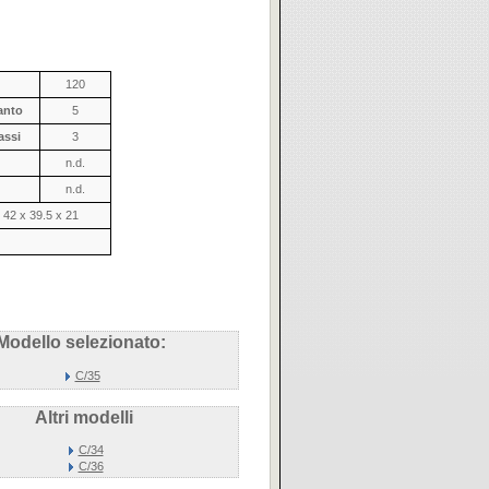
120
anto
5
assi
3
n.d.
n.d.
42 x 39.5 x 21
Modello selezionato:
C/35
Altri modelli
C/34
C/36