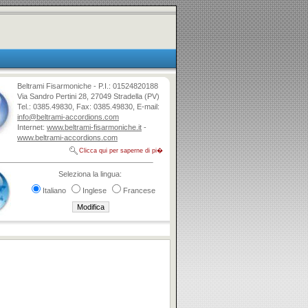
Beltrami Fisarmoniche - P.I.: 01524820188
Via Sandro Pertini 28, 27049 Stradella (PV)
Tel.: 0385.49830, Fax: 0385.49830, E-mail:
info@beltrami-accordions.com
Internet:
www.beltrami-fisarmoniche.it
-
www.beltrami-accordions.com
Clicca qui per saperne di pi�
Seleziona la lingua:
Italiano
Inglese
Francese