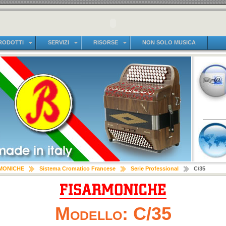
RODOTTI
SERVIZI
RISORSE
NON SOLO MUSICA
MONICHE
Sistema Cromatico Francese
Serie Professional
C/35
Modello: C/35