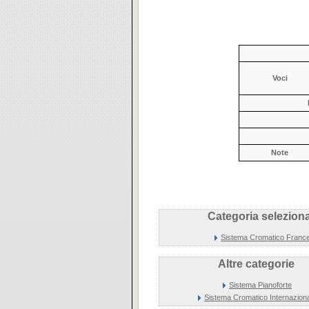
Voci
Note
Categoria seleziona
Sistema Cromatico Franc
Altre categorie
Sistema Pianoforte
Sistema Cromatico Internazion