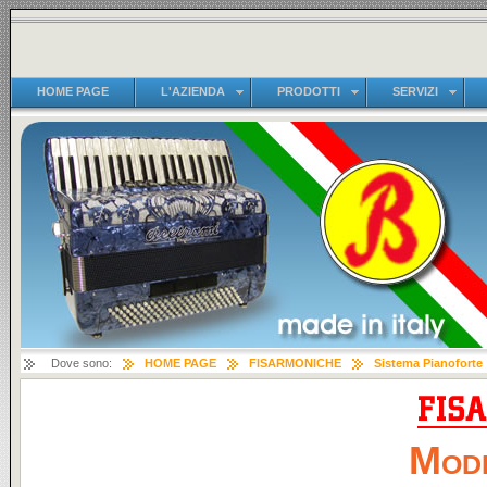
HOME PAGE
L'AZIENDA
PRODOTTI
SERVIZI
Dove sono:
HOME PAGE
FISARMONICHE
Sistema Pianoforte
Mode