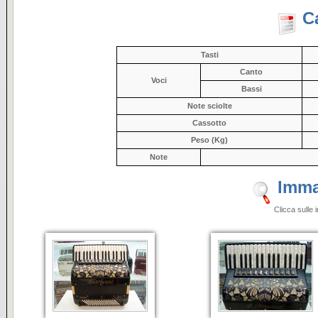
C
Tasti
Canto
Voci
Bassi
Note sciolte
Cassotto
Peso (Kg)
Note
Imma
Clicca sulle 