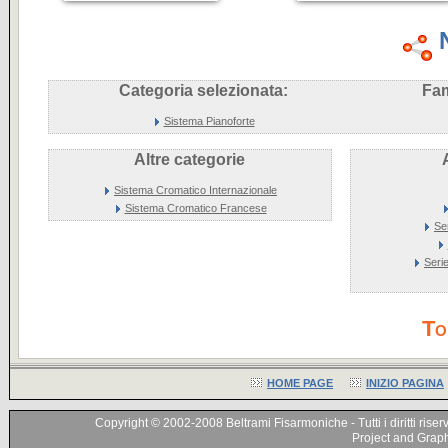
Categoria selezionata:
Fam
Sistema Pianoforte
Altre categorie
Sistema Cromatico Internazionale
Sistema Cromatico Francese
Se
Seri
To
HOME PAGE
INIZIO PAGINA
Copyright © 2002-2008 Beltrami Fisarmoniche - Tutti i diritti riser
Project and Graphi