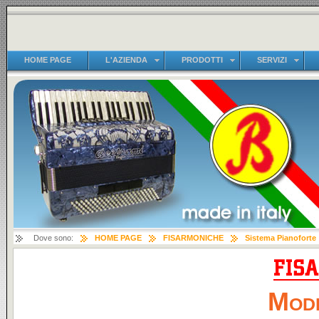
HOME PAGE
L'AZIENDA
PRODOTTI
SERVIZI
Dove sono:
HOME PAGE
FISARMONICHE
Sistema Pianoforte
Mode