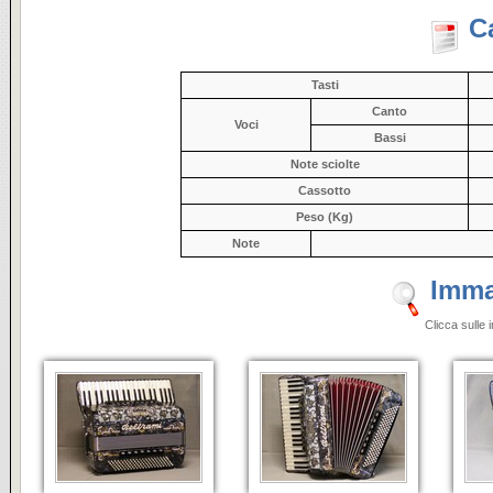
C
Tasti
Canto
Voci
Bassi
Note sciolte
Cassotto
Peso (Kg)
Note
Imma
Clicca sulle 