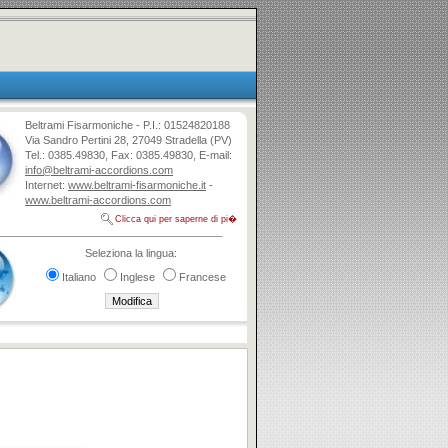
Beltrami Fisarmoniche - P.I.: 01524820188
Via Sandro Pertini 28, 27049 Stradella (PV)
Tel.: 0385.49830, Fax: 0385.49830, E-mail:
info@beltrami-accordions.com
Internet:
www.beltrami-fisarmoniche.it
-
www.beltrami-accordions.com
Clicca qui per saperne di pi�
Seleziona la lingua:
Italiano
Inglese
Francese