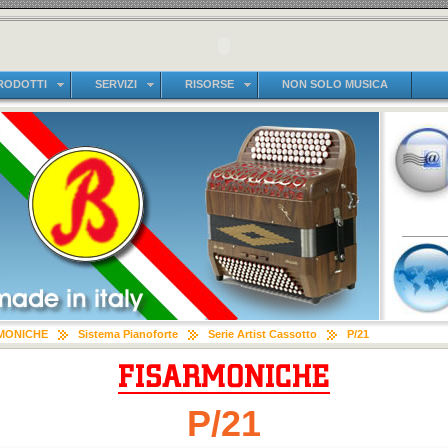
RODOTTI
SERVIZI
RISORSE
NON SOLO MUSICA
MONICHE
Sistema Pianoforte
Serie Artist Cassotto
P/21
P/21