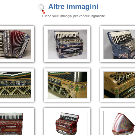
Altre immagini
Clicca sulle immagini per vederle ingrandite