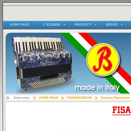
HOME PAGE
L'AZIENDA
PRODOTTI
SERVIZI
Dove sono:
HOME PAGE
FISARMONICHE
Sistema Pianoforte