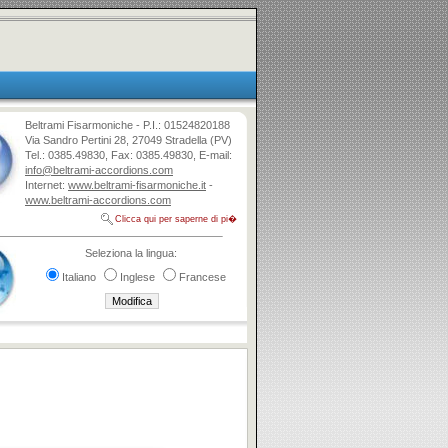
Beltrami Fisarmoniche - P.I.: 01524820188
Via Sandro Pertini 28, 27049 Stradella (PV)
Tel.: 0385.49830, Fax: 0385.49830, E-mail:
info@beltrami-accordions.com
Internet:
www.beltrami-fisarmoniche.it
-
www.beltrami-accordions.com
Clicca qui per saperne di pi�
Seleziona la lingua:
Italiano
Inglese
Francese