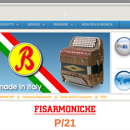
RODOTTI
SERVIZI
RISORSE
NON SOLO MUSICA
MONICHE
Sistema Pianoforte
Serie Artist Cassotto
P/21
P/21