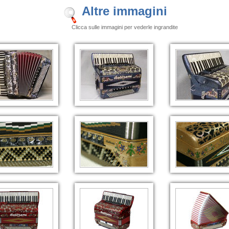
Altre immagini
Clicca sulle immagini per vederle ingrandite