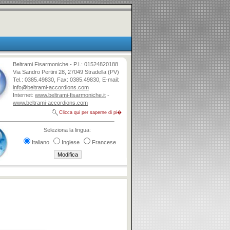
Beltrami Fisarmoniche - P.I.: 01524820188
Via Sandro Pertini 28, 27049 Stradella (PV)
Tel.: 0385.49830, Fax: 0385.49830, E-mail:
info@beltrami-accordions.com
Internet:
www.beltrami-fisarmoniche.it
-
www.beltrami-accordions.com
Clicca qui per saperne di pi�
Seleziona la lingua:
Italiano
Inglese
Francese