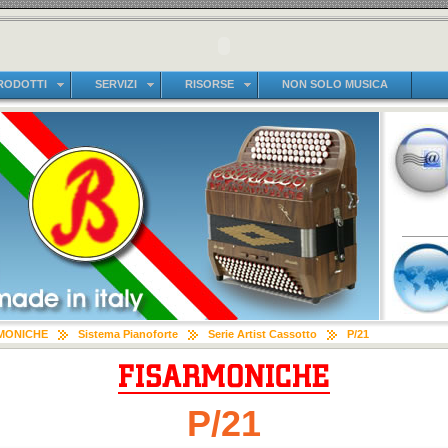
RODOTTI
SERVIZI
RISORSE
NON SOLO MUSICA
MONICHE
Sistema Pianoforte
Serie Artist Cassotto
P/21
P/21