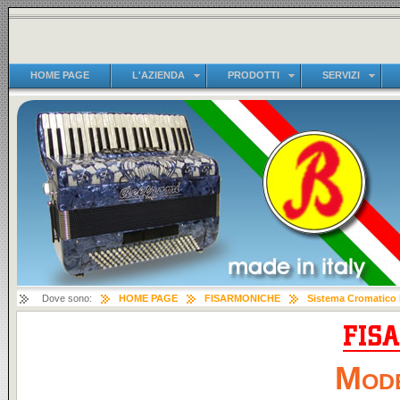
HOME PAGE
L'AZIENDA
PRODOTTI
SERVIZI
Dove sono:
HOME PAGE
FISARMONICHE
Sistema Cromatico
Mode