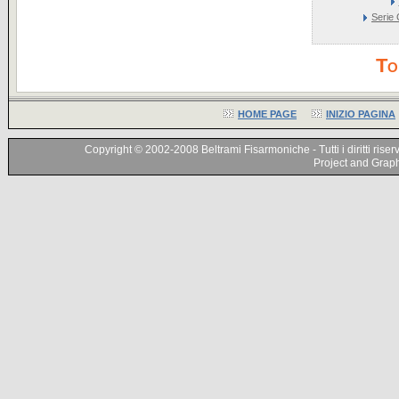
Serie 
To
HOME PAGE
INIZIO PAGINA
Copyright © 2002-2008 Beltrami Fisarmoniche - Tutti i diritti riser
Project and Graphi