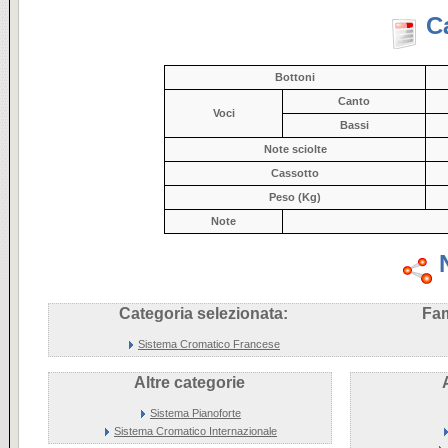
C
Bottoni
Canto
Voci
Bassi
Note sciolte
Cassotto
Peso (Kg)
Note
Categoria selezionata:
Fam
Sistema Cromatico Francese
Altre categorie
Sistema Pianoforte
Sistema Cromatico Internazionale