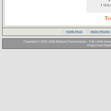
Serie 
To
HOME PAGE
INIZIO PAGINA
Copyright © 2002-2008 Beltrami Fisarmoniche - Tutti i diritti riser
Project and Graphi