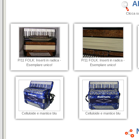
A
Clicca sulle i
P/11 FOLK: Inserti in radica -
P/11 FOLK: Inserti in radica -
Esemplare unico!
Esemplare unico!
Celluloide e mantice blu
Celluloide e mantice blu