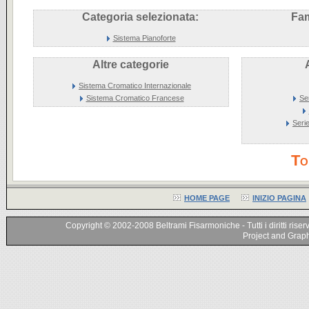
Categoria selezionata:
Fam
Sistema Pianoforte
Altre categorie
Sistema Cromatico Internazionale
Sistema Cromatico Francese
Se
Seri
To
HOME PAGE
INIZIO PAGINA
Copyright © 2002-2008 Beltrami Fisarmoniche - Tutti i diritti riser
Project and Graphi