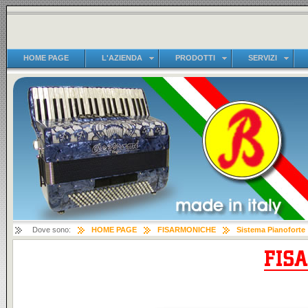
HOME PAGE
L'AZIENDA
PRODOTTI
SERVIZI
Dove sono:
HOME PAGE
FISARMONICHE
Sistema Pianoforte