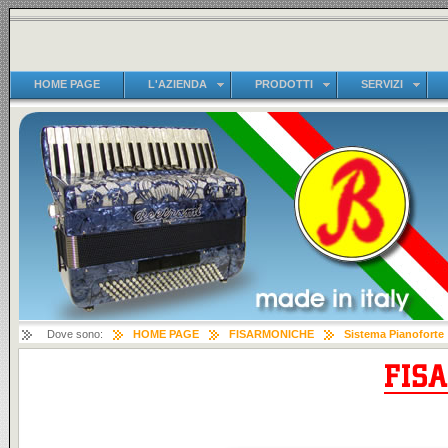
HOME PAGE
L'AZIENDA
PRODOTTI
SERVIZI
Dove sono:
HOME PAGE
FISARMONICHE
Sistema Pianoforte