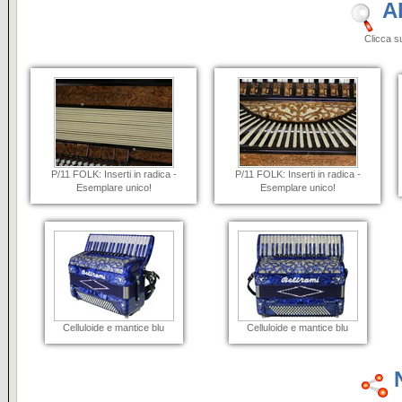
A
Clicca sulle i
P/11 FOLK: Inserti in radica -
P/11 FOLK: Inserti in radica -
Esemplare unico!
Esemplare unico!
Celluloide e mantice blu
Celluloide e mantice blu