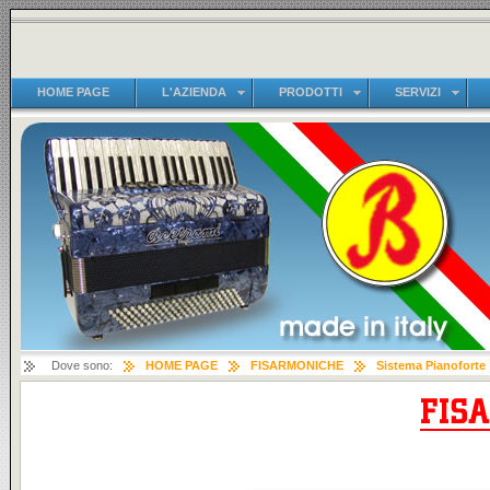
HOME PAGE
L'AZIENDA
PRODOTTI
SERVIZI
Dove sono:
HOME PAGE
FISARMONICHE
Sistema Pianoforte