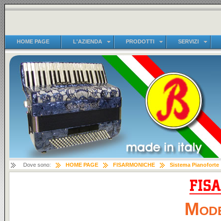
HOME PAGE
L'AZIENDA
PRODOTTI
SERVIZI
Dove sono:
HOME PAGE
FISARMONICHE
Sistema Pianoforte
Mode