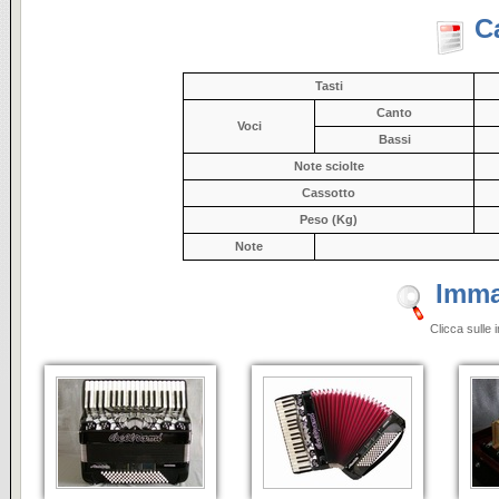
C
Tasti
Canto
Voci
Bassi
Note sciolte
Cassotto
Peso (Kg)
Note
Imma
Clicca sulle 