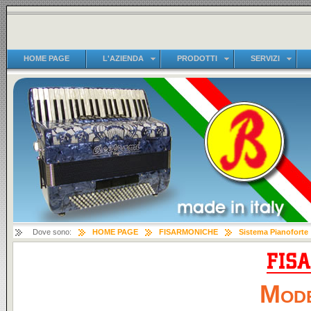
HOME PAGE
L'AZIENDA
PRODOTTI
SERVIZI
Dove sono:
HOME PAGE
FISARMONICHE
Sistema Pianoforte
Mode