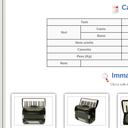
C
Tasti
Canto
Voci
Bassi
Note sciolte
Cassotto
Peso (Kg)
Note
Imma
Clicca sulle 