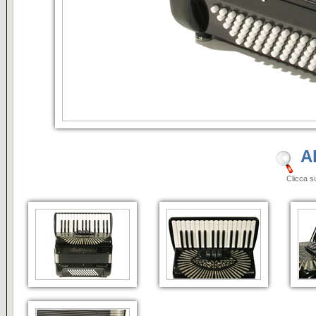
A
Clicca sulle i