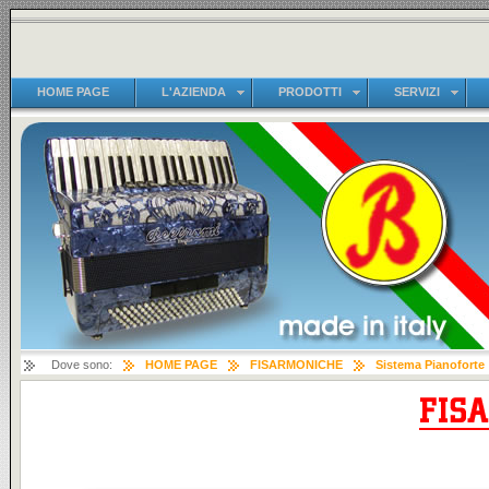
HOME PAGE
L'AZIENDA
PRODOTTI
SERVIZI
Dove sono:
HOME PAGE
FISARMONICHE
Sistema Pianoforte