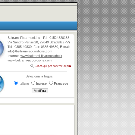
Beltrami Fisarmoniche - P.I.: 01524820188
Via Sandro Pertini 28, 27049 Stradella (PV)
Tel.: 0385.49830, Fax: 0385.49830, E-mail:
info@beltrami-accordions.com
Internet:
www.beltrami-fisarmoniche.it
-
www.beltrami-accordions.com
Clicca qui per saperne di pi�
Seleziona la lingua:
Italiano
Inglese
Francese