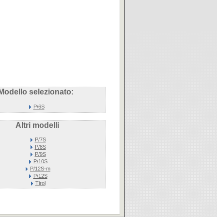
Modello selezionato:
P/6S
Altri modelli
P/7S
P/8S
P/9S
P/10S
P/12S-m
P/12S
Tirol