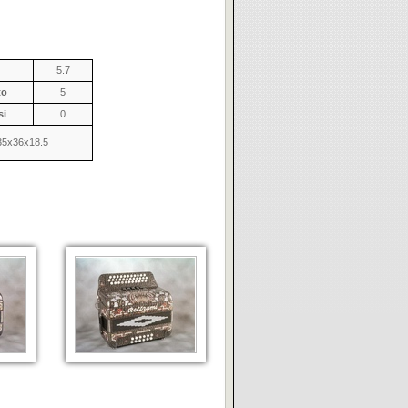
5.7
to
5
si
0
35x36x18.5