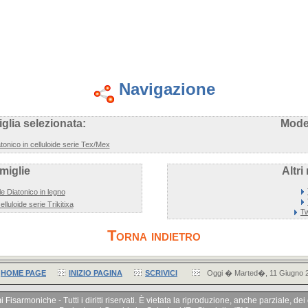
Navigazione
glia selezionata:
Model
tonico in celluloide serie Tex/Mex
amiglie
Altri
e Diatonico in legno
lluloide serie Trikitixa
T
Torna indietro
HOME PAGE
INIZIO PAGINA
SCRIVICI
Oggi � Marted�, 11 Giugno 
isarmoniche - Tutti i diritti riservati. È vietata la riproduzione, anche parziale, de