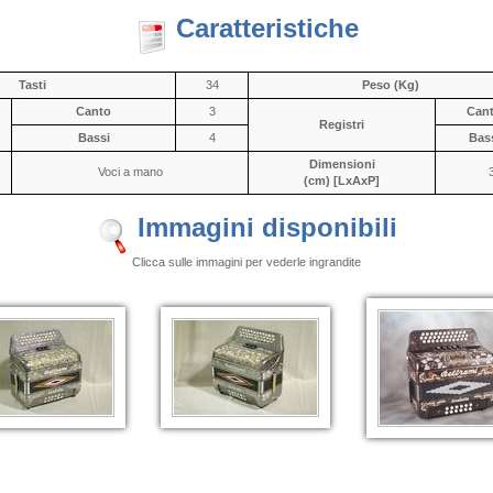
Caratteristiche
Tasti
34
Peso (Kg)
Canto
3
Can
Registri
Bassi
4
Bas
Dimensioni
Voci a mano
(cm) [LxAxP]
Immagini disponibili
Clicca sulle immagini per vederle ingrandite