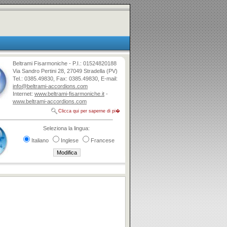
Beltrami Fisarmoniche - P.I.: 01524820188
Via Sandro Pertini 28, 27049 Stradella (PV)
Tel.: 0385.49830, Fax: 0385.49830, E-mail:
info@beltrami-accordions.com
Internet:
www.beltrami-fisarmoniche.it
-
www.beltrami-accordions.com
Clicca qui per saperne di pi�
Seleziona la lingua:
Italiano
Inglese
Francese