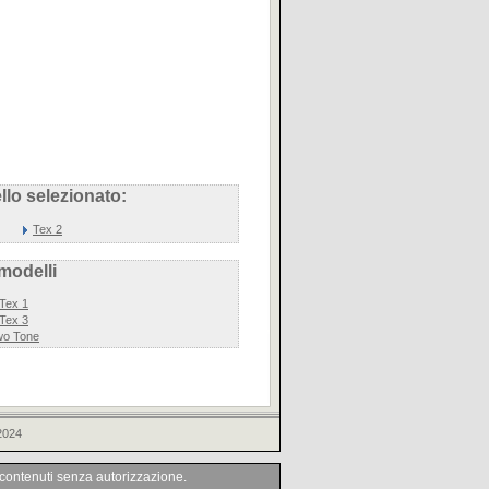
lo selezionato:
Tex 2
 modelli
Tex 1
Tex 3
wo Tone
2024
i contenuti senza autorizzazione.