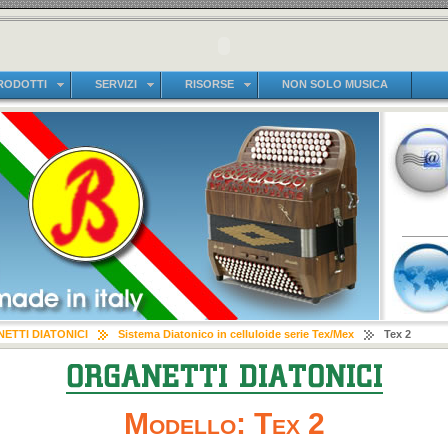
RODOTTI
SERVIZI
RISORSE
NON SOLO MUSICA
ETTI DIATONICI
Sistema Diatonico in celluloide serie Tex/Mex
Tex 2
Modello: Tex 2