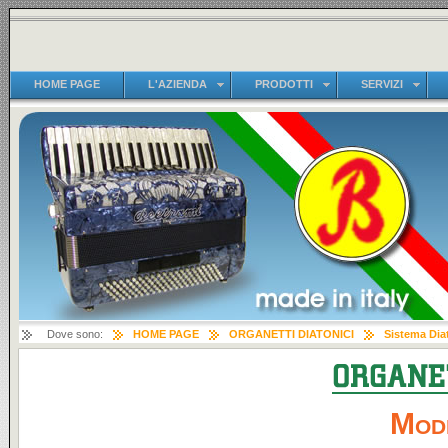
HOME PAGE
L'AZIENDA
PRODOTTI
SERVIZI
Dove sono:
HOME PAGE
ORGANETTI DIATONICI
Sistema Diat
Mode