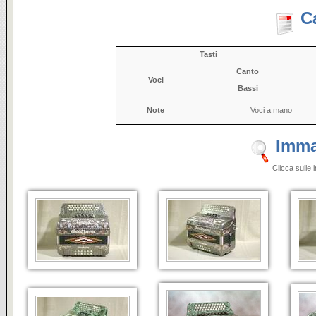
C
Tasti
Canto
Voci
Bassi
Note
Voci a mano
Imma
Clicca sulle 