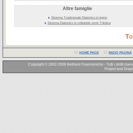
Altre famiglie
Sistema Tradizionale Diatonico in legno
Sistema Diatonico in celluloide serie Trikitixa
To
HOME PAGE
INIZIO PAGINA
Copyright © 2002-2008 Beltrami Fisarmoniche - Tutti i diritti riser
Project and Graphi