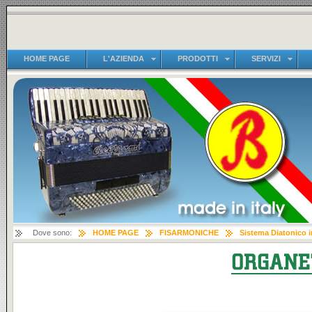
HOME PAGE
L'AZIENDA
PRODOTTI
SERVIZI
Dove sono:
HOME PAGE
FISARMONICHE
Sistema Diatonico i