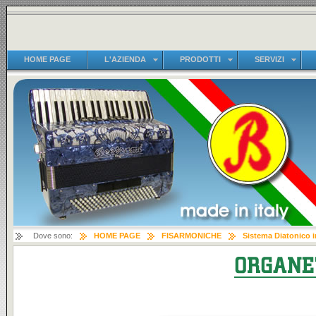
HOME PAGE
L'AZIENDA
PRODOTTI
SERVIZI
Dove sono:
HOME PAGE
FISARMONICHE
Sistema Diatonico i