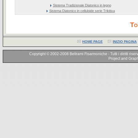
Sistema Tradizionale Diatonico in legno
Sistema Diatonico in celluloide serie Trikitixa
To
HOME PAGE
INIZIO PAGINA
Copyright © 2002-2008 Beltrami Fisarmoniche - Tutti i diritti riser
Project and Graphi