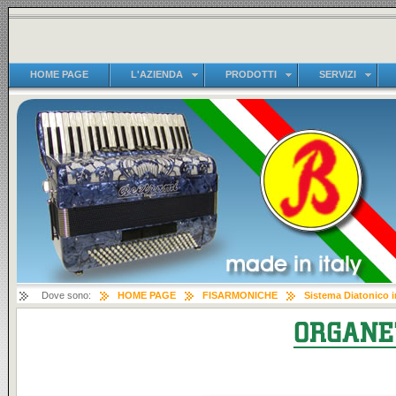
HOME PAGE
L'AZIENDA
PRODOTTI
SERVIZI
Dove sono:
HOME PAGE
FISARMONICHE
Sistema Diatonico i