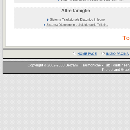
Altre famiglie
Sistema Tradizionale Diatonico in legno
Sistema Diatonico in celluloide serie Trikitixa
To
HOME PAGE
INIZIO PAGINA
Copyright © 2002-2008 Beltrami Fisarmoniche - Tutti i diritti riser
Project and Graphi