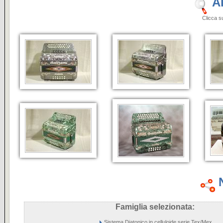
A
Clicca sulle i
Famiglia selezionata:
Sistema Diatonico in celluloide serie Tex/Mex