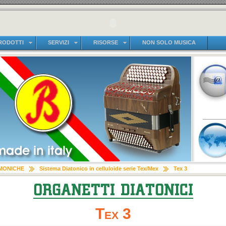
RODOTTI
SERVIZI
RISORSE
NON SOLO MUSICA
MONICHE
Sistema Diatonico in celluloide serie Tex/Mex
Tex 3
Tex 3