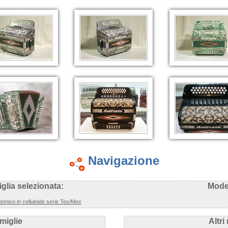
Navigazione
glia selezionata:
Model
tonico in celluloide serie Tex/Mex
amiglie
Altri