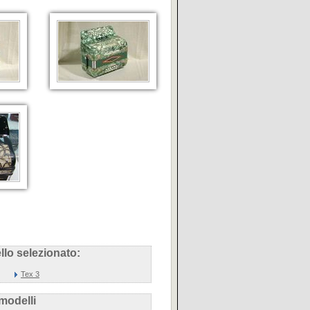
lo selezionato:
Tex 3
 modelli