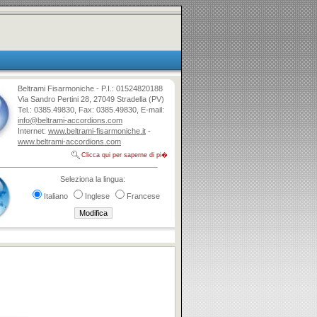
Beltrami Fisarmoniche - P.I.: 01524820188
Via Sandro Pertini 28, 27049 Stradella (PV)
Tel.: 0385.49830, Fax: 0385.49830, E-mail:
info@beltrami-accordions.com
Internet:
www.beltrami-fisarmoniche.it
-
www.beltrami-accordions.com
Clicca qui per saperne di pi�
Seleziona la lingua:
Italiano
Inglese
Francese