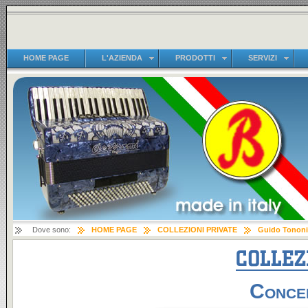
HOME PAGE
L'AZIENDA
PRODOTTI
SERVIZI
Dove sono:
HOME PAGE
COLLEZIONI PRIVATE
Guido Tononi
Concer