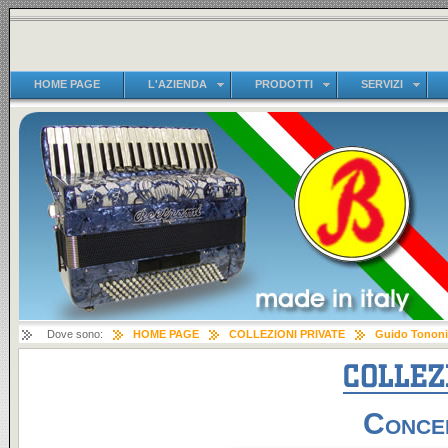
HOME PAGE
L'AZIENDA
PRODOTTI
SERVIZI
Dove sono:
HOME PAGE
COLLEZIONI PRIVATE
Guido Tononi
Concer