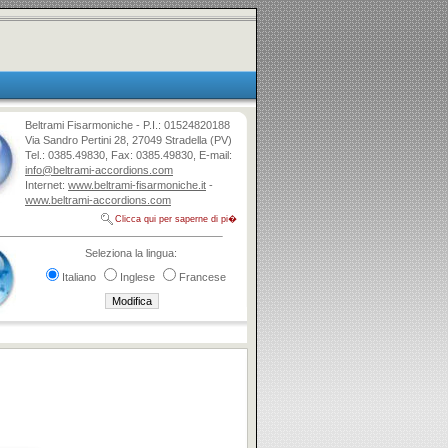
Beltrami Fisarmoniche - P.I.: 01524820188
Via Sandro Pertini 28, 27049 Stradella (PV)
Tel.: 0385.49830, Fax: 0385.49830, E-mail:
info@beltrami-accordions.com
Internet:
www.beltrami-fisarmoniche.it
-
www.beltrami-accordions.com
Clicca qui per saperne di pi�
Seleziona la lingua:
Italiano
Inglese
Francese