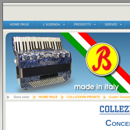
HOME PAGE
L'AZIENDA
PRODOTTI
SERVIZI
Dove sono:
HOME PAGE
COLLEZIONI PRIVATE
Guido Tononi
Concer