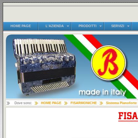
HOME PAGE
L'AZIENDA
PRODOTTI
SERVIZI
Dove sono:
HOME PAGE
FISARMONICHE
Sistema Pianoforte