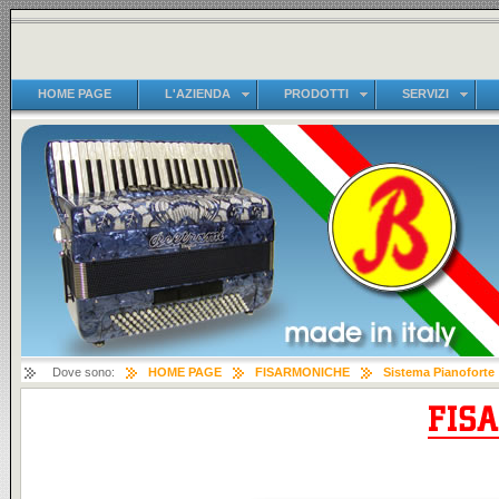
HOME PAGE
L'AZIENDA
PRODOTTI
SERVIZI
Dove sono:
HOME PAGE
FISARMONICHE
Sistema Pianoforte