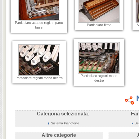
Particolare attacco registri parte
Particolare firma
V
bassi
Particolare registri mano
Particolare registri mano destra
destra
Categoria selezionata:
Fam
Sistema Pianoforte
Se
Altre categorie