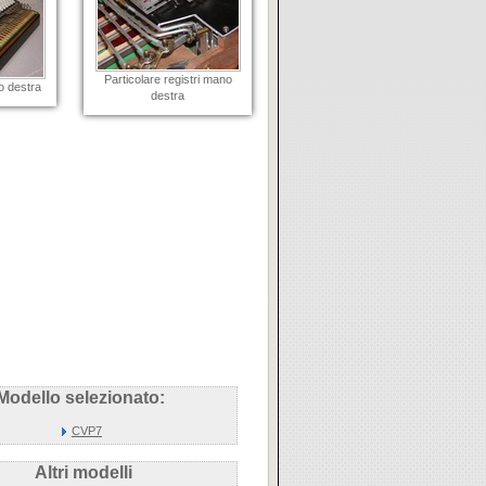
Particolare registri mano
o destra
destra
Modello selezionato:
CVP7
Altri modelli