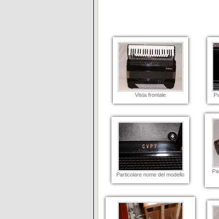
Vista frontale
Pa
Par
Particolare nome del modello