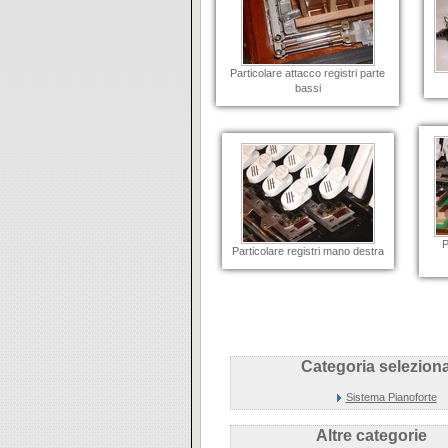
Particolare attacco registri parte
bassi
P
Particolare registri mano destra
Categoria seleziona
Sistema Pianoforte
Altre categorie