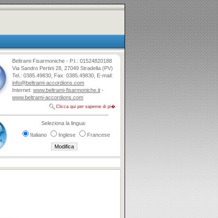
Beltrami Fisarmoniche - P.I.: 01524820188
Via Sandro Pertini 28, 27049 Stradella (PV)
Tel.: 0385.49830, Fax: 0385.49830, E-mail:
info@beltrami-accordions.com
Internet:
www.beltrami-fisarmoniche.it
-
www.beltrami-accordions.com
Clicca qui per saperne di pi�
Seleziona la lingua:
Italiano
Inglese
Francese