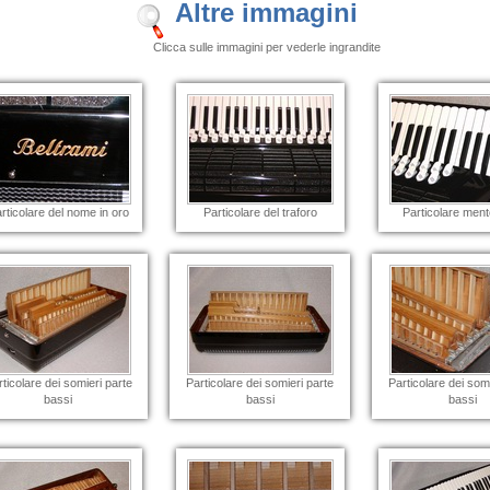
Altre immagini
Clicca sulle immagini per vederle ingrandite
rticolare del nome in oro
Particolare del traforo
Particolare ment
ticolare dei somieri parte
Particolare dei somieri parte
Particolare dei som
bassi
bassi
bassi