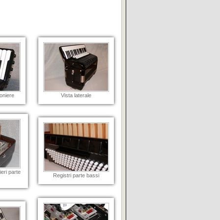
oniere
Vista laterale
ieri parte
Registri parte bassi