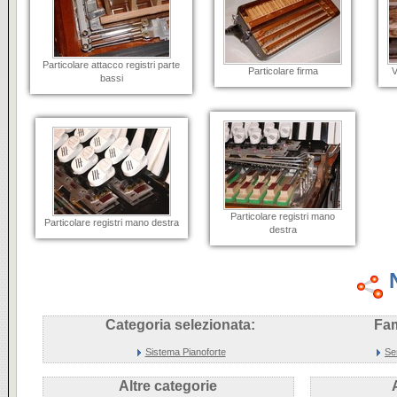
Particolare attacco registri parte
Particolare firma
V
bassi
Particolare registri mano
Particolare registri mano destra
destra
Categoria selezionata:
Fam
Sistema Pianoforte
Se
Altre categorie