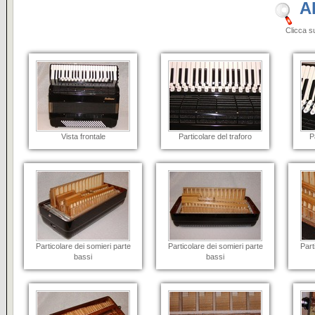
A
Clicca sulle i
Vista frontale
Particolare del traforo
P
Particolare dei somieri parte
Particolare dei somieri parte
Part
bassi
bassi