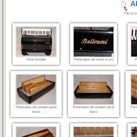
A
Clicca sulle i
Vista frontale
Particolare del nome in oro
P
Particolare dei somieri parte
Particolare dei somieri parte
Part
bassi
bassi